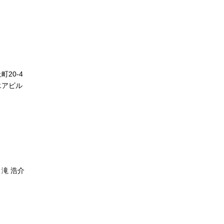
20-4
エアビル
滝 浩介