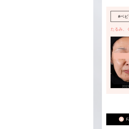
#ベビースキン
#ベ
8週間
小じわ、ほうれい線、たるみ
たるみ、
F