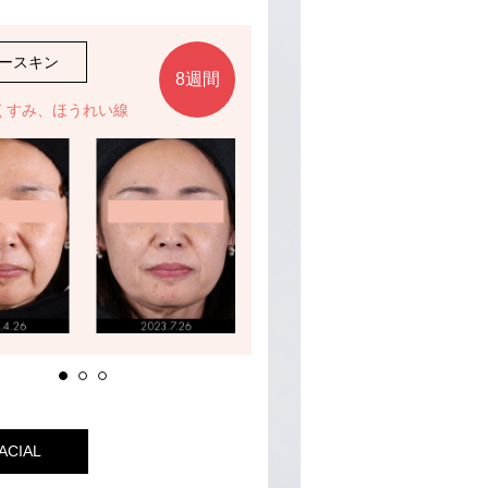
ビースキン
#ベビースキン
8週間
くすみ、ほうれい線
肌荒れ、赤み
ACIAL