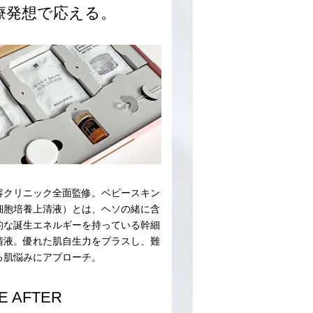
療発想で応える。
美容クリニック全面監修。ベビースキン
細胞培養上清液）とは、ヘソの緒に含
的な誕生エネルギーを持っている幹細
清液。優れた肌自生力をプラスし、難
る肌悩みにアプローチ。
E AFTER