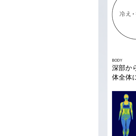
BODY
深部か
体全体