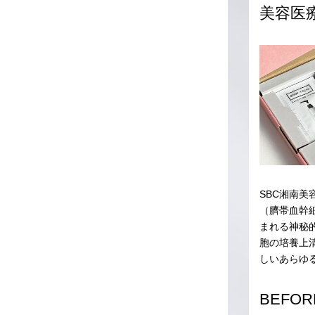
美容医
SBC湘南
（臍帯血幹
まれる神秘
胞の培養上
しいあらゆ
BEFOR